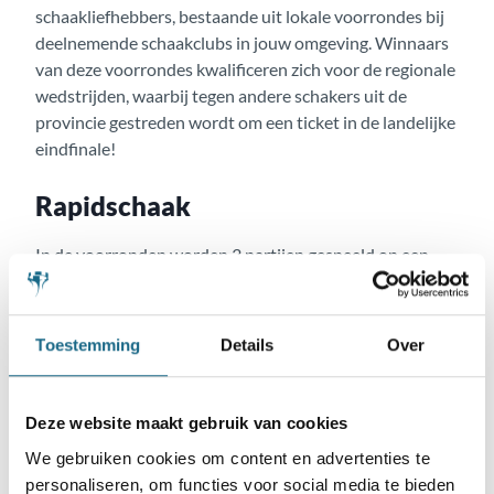
schaakliefhebbers, bestaande uit lokale voorrondes bij
deelnemende schaakclubs in jouw omgeving. Winnaars
van deze voorrondes kwalificeren zich voor de regionale
wedstrijden, waarbij tegen andere schakers uit de
provincie gestreden wordt om een ticket in de landelijke
eindfinale!
Rapidschaak
In de voorronden worden 3 partijen gespeeld op een
avond of dagdeel van 20 minuten per persoon per partij
plus 5 seconden voor elke zet. Dat zijn partijen van een
half uur tot 50 minuten per ronde.. Dat speeltempo
Toestemming
Details
Over
noemen we rapidschaak.
Er wordt met een schaakklok gespeeld. Je hoeft echter
geen ervaring te hebben met een klok. Je krijgt uitleg hoe
Deze website maakt gebruik van cookies
dat werkt van de lokale club. Ook in de vervolgronden
We gebruiken cookies om content en advertenties te
wordt hetzelfde speeltempo gehanteerd.
personaliseren, om functies voor social media te bieden