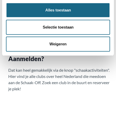
1.
Winactie:
Als extra hebben we een speciale winactie
Alles toestaan
voor alle deelnemers! We verloten twee mooie prijzen
beschikbaar gesteld door DGT, een DGT schaakklok ter
waarde van 79 euro en een Pegasus schaakbord die je aan
Selectie toestaan
het Internet kunt koppelen ter waarde van 189 euro!
Weigeren
2. En nog veel meer prijzen tijdens de finales!
Aanmelden?
Dat kan heel gemakkelijk via de knop "schaakactiviteiten".
Hier vind je alle clubs over heel Nederland die meedoen
aan de Schaak-Off. Zoek een club in de buurt en reserveer
je plek!