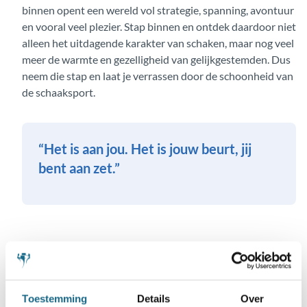
binnen opent een wereld vol strategie, spanning, avontuur
en vooral veel plezier. Stap binnen en ontdek daardoor niet
alleen het uitdagende karakter van schaken, maar nog veel
meer de warmte en gezelligheid van gelijkgestemden. Dus
neem die stap en laat je verrassen door de schoonheid van
de schaaksport.
Het is aan jou. Het is jouw beurt, jij
bent aan zet.
Wat hebben we jou te bieden?
“Jouw Eerste Zet” is een nieuw ontwikkeld programma, op
maat gemaakt voor de beginnende schaker. Bij
Toestemming
Details
Over