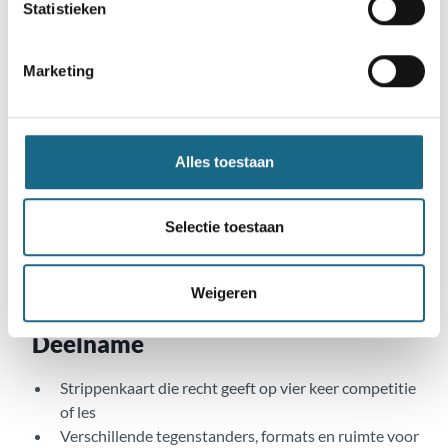
wisselende tegenstanders van hetzelfde niveau. Ook zijn
Statistieken
er partij besprekingen, speelt tegen leden of speelt mee in
een simultaan.​​
Marketing
Alles toestaan
Selectie toestaan
Weigeren
Deelname
Strippenkaart die recht geeft op vier keer competitie
of les
Verschillende tegenstanders, formats en ruimte voor