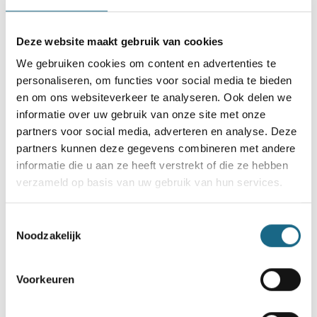
verschillende schaakclubs verspreid over Nederland '
maak je in vier
avonden
, verspreid over
twee maanden
,
kennis met de schaaksport.
Deze website maakt gebruik van cookies
We gebruiken cookies om content en advertenties te
Samen met andere spelers van hetzelfde niveau, onder
personaliseren, om functies voor social media te bieden
begeleiding van ervaren schakers, leer je de basiskneepjes
en om ons websiteverkeer te analyseren. Ook delen we
van de verschillende spelvormen. Het is de ideale
informatie over uw gebruik van onze site met onze
laagdrempelige kennismaking met de schaaksport.
partners voor social media, adverteren en analyse. Deze
partners kunnen deze gegevens combineren met andere
De trainers van de vereniging staan ook voor je klaar voor
informatie die u aan ze heeft verstrekt of die ze hebben
extra tips en analyses.
verzameld op basis van uw gebruik van hun services.
Opzet van Jouw Eerste Zet
Toestemmingsselectie
Noodzakelijk
Jouw Eerste Zet zal bestaan uit 4 avonden met een
gevarieerd programma. Onder begeleiding van ervaren
schakers leer je het schaakspel. Ook ga je aan de slag met
Voorkeuren
het competitieve element van de sport. Je volgt les, of je
speelt gemiddeld 3 partijen op een avond tegen